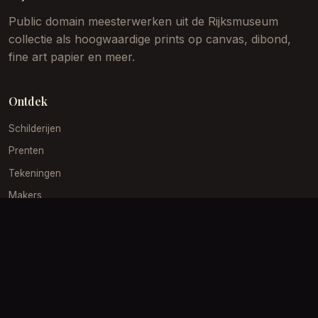
Public domain meesterwerken uit de Rijksmuseum
collectie als hoogwaardige prints op canvas, dibond,
fine art papier en meer.
Ontdek
Schilderijen
Prenten
Tekeningen
Makers
Periodes
Gouden Eeuw
19e Eeuw
Impressionisme