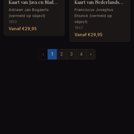
Kaart van Java en Madoera, bestaande uit twee delen
Kaart van Nederlands-Oost-Indië, deel rechtsboven
Adriaan Jan Bogaerts
Franciscus Josephus
(vermeld op object)
Ensinck (vermeld op
1850
object)
1847
Vanaf €29,95
Vanaf €29,95
‹
1
2
3
4
›