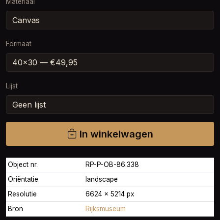
Materiaal
Formaat
Lijst
In winkelwagen
Object nr.
RP-P-OB-86.338
Oriëntatie
landscape
Resolutie
6624 × 5214 px
Bron
Rijksmuseum