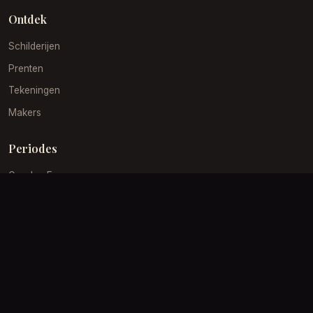
Ontdek
Schilderijen
Prenten
Tekeningen
Makers
Periodes
Gouden Eeuw
19e Eeuw
Impressionisme
Barok
Klantenservice
Verzending