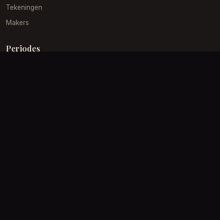
Tekeningen
Makers
Periodes
Gouden Eeuw
19e Eeuw
Impressionisme
Barok
Klantenservice
Verzending
Retourneren
Kwaliteit
Contact