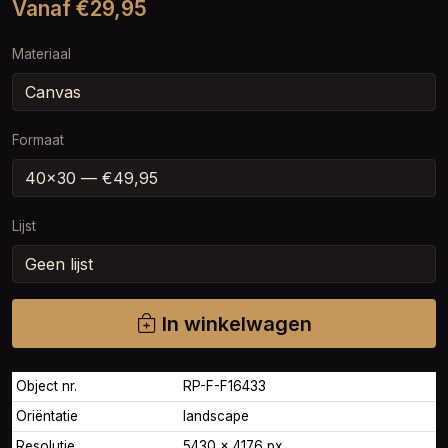
Vanaf €29,95
Materiaal
Formaat
Lijst
In winkelwagen
Object nr.
RP-F-F16433
Oriëntatie
landscape
Resolutie
5430 × 4176 px