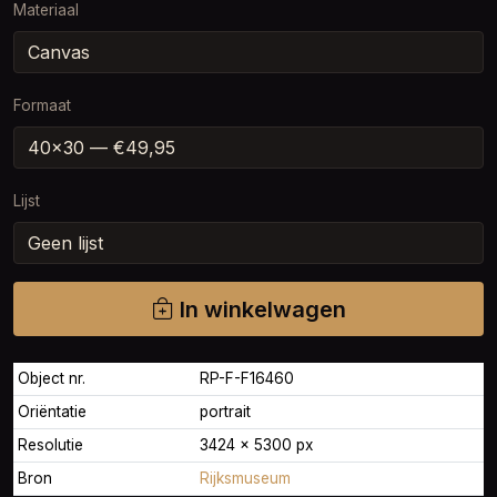
Materiaal
Formaat
Lijst
In winkelwagen
Object nr.
RP-F-F16460
Oriëntatie
portrait
Resolutie
3424 × 5300 px
Bron
Rijksmuseum