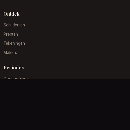
Ontdek
Schilderijen
Prenten
Tekeningen
Makers
Periodes
Gouden Eeuw
19e Eeuw
Impressionisme
Barok
Klantenservice