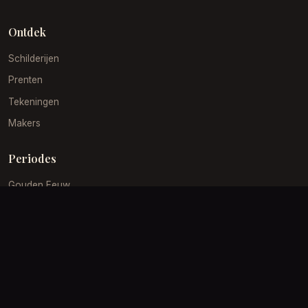
Ontdek
Schilderijen
Prenten
Tekeningen
Makers
Periodes
Gouden Eeuw
19e Eeuw
Impressionisme
Barok
Klantenservice