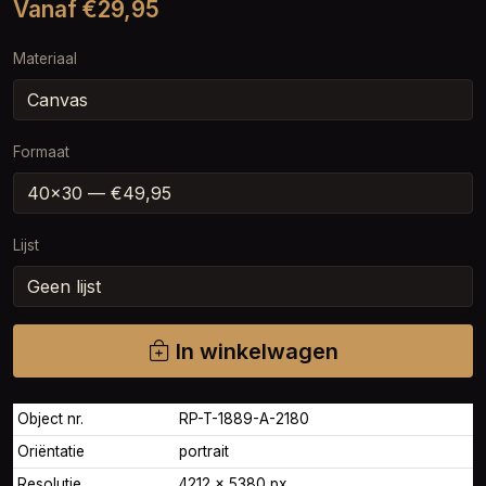
Vanaf €29,95
Materiaal
Formaat
Lijst
In winkelwagen
Object nr.
RP-T-1889-A-2180
Oriëntatie
portrait
Resolutie
4212 × 5380 px