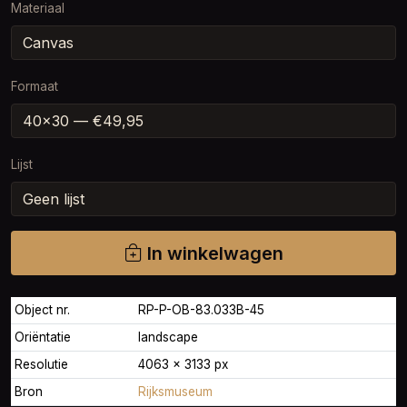
Materiaal
Formaat
Lijst
In winkelwagen
Object nr.
RP-P-OB-83.033B-45
Oriëntatie
landscape
Resolutie
4063 × 3133 px
Bron
Rijksmuseum