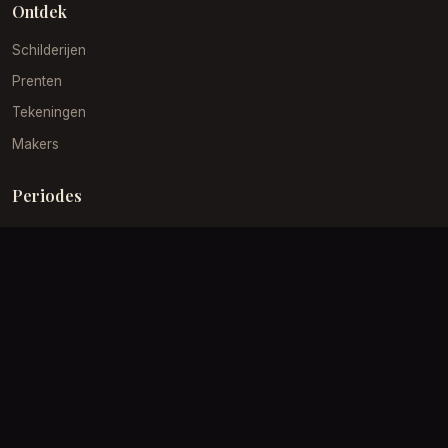
Ontdek
Schilderijen
Prenten
Tekeningen
Makers
Periodes
Gouden Eeuw
19e Eeuw
Impressionisme
Barok
Klantenservice
Verzending