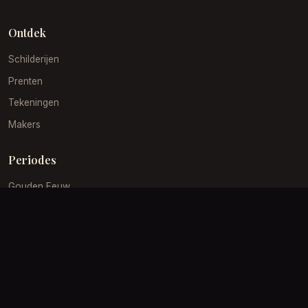
Ontdek
Schilderijen
Prenten
Tekeningen
Makers
Periodes
Gouden Eeuw
19e Eeuw
Impressionisme
Barok
Klantenservice