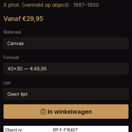
X phot. (vermeld op object)
· 1887–1900
Vanaf €29,95
Materiaal
Formaat
Lijst
In winkelwagen
Object nr.
RP-F-F16407