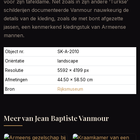
voor zijn tafeldame. Net zoals in zijn andere ‘Turkse’
schilderijen documenteerde Vanmour nauwkeurig de
details van de kleding, zoals de met bont afgezette
jassen, een kenmerkend kledingstuk van Armeense
mannen.
Object nr.
SK-A-2010
Oriëntatie
landscape
Resolutie
5592 × 4199 px
Afmetingen
44.50 × 58.50 cm
Bron
Rijksmuseum
Meer van Jean Baptiste Vanmour