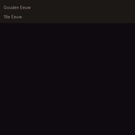
Gouden Eeuw
19e Eeuw
Impressionisme
Barok
Klantenservice
Verzending
Retourneren
Kwaliteit
Contact
Info
Over ons
Blog