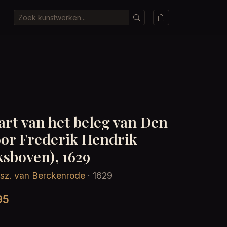
art van het beleg van Den
or Frederik Hendrik
ksboven), 1629
risz. van Berckenrode
· 1629
95