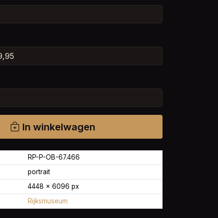
In winkelwagen
RP-P-OB-67.466
portrait
4448 × 6096 px
Rijksmuseum