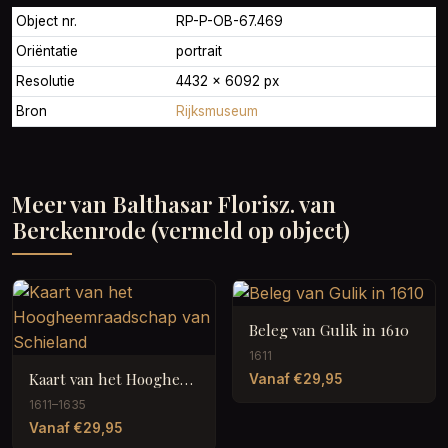
Object nr.
RP-P-OB-67.469
Oriëntatie
portrait
Resolutie
4432 × 6092 px
Bron
Rijksmuseum
Meer van Balthasar Florisz. van
Berckenrode (vermeld op object)
Beleg van Gulik in 1610
1611
Kaart van het Hoogheemraadschap van Schieland
Vanaf €29,95
1611–1635
Vanaf €29,95