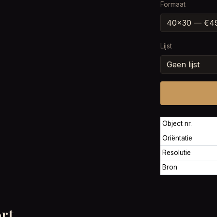
Formaat
Lijst
Object nr.
Oriëntatie
Resolutie
Bron
rt