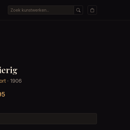
ierig
ort
· 1906
95