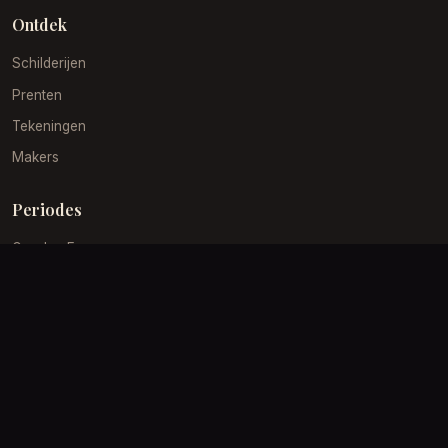
Ontdek
Schilderijen
Prenten
Tekeningen
Makers
Periodes
Gouden Eeuw
19e Eeuw
Impressionisme
Barok
Klantenservice
Verzending