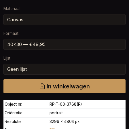
Materiaal
Formaat
Lijst
In winkelwagen
Object nr.
RP-T-00-3768(R)
Oriëntatie
portrait
Resolutie
3296 × 4804 px