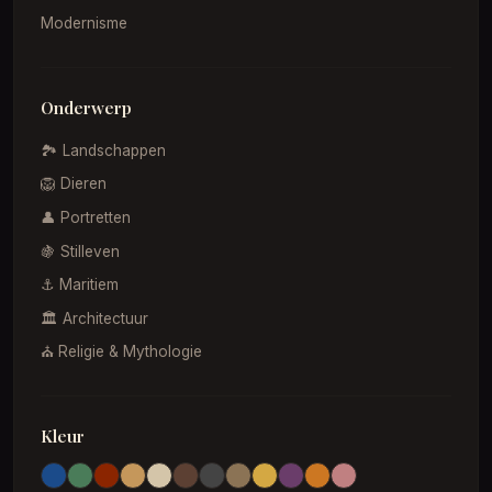
Modernisme
Onderwerp
🏞️ Landschappen
🦁 Dieren
👤 Portretten
🍇 Stilleven
⚓ Maritiem
🏛️ Architectuur
⛪ Religie & Mythologie
Kleur