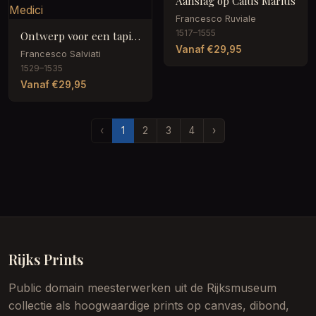
Aanslag op Caius Marius
Francesco Ruviale
1517–1555
Ontwerp voor een tapisserie met het wapen van kardinaal Ippolito de Medici
Vanaf €29,95
Francesco Salviati
1529–1535
Vanaf €29,95
‹
1
2
3
4
›
Rijks Prints
Public domain meesterwerken uit de Rijksmuseum
collectie als hoogwaardige prints op canvas, dibond,