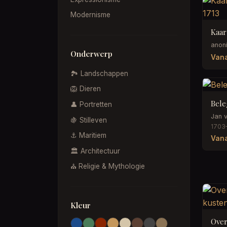
Modernisme
anon
Onderwerp
Vana
🏞️ Landschappen
🦁 Dieren
Bele
👤 Portretten
Jan v
🍇 Stilleven
1703
⚓ Maritiem
Vana
🏛️ Architectuur
⛪ Religie & Mythologie
Kleur