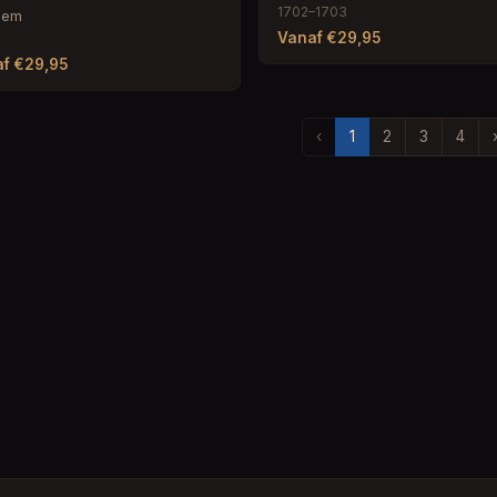
1702–1703
iem
Vanaf €29,95
f €29,95
‹
1
2
3
4