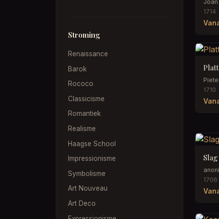
Joan
1714
Vana
Stroming
Renaissance
Plat
Barok
Piete
Rococo
1710
Classicisme
Vana
Romantiek
Realisme
Haagse School
Slag
Impressionisme
anon
Symbolisme
1706
Art Nouveau
Vana
Art Deco
Expressionisme