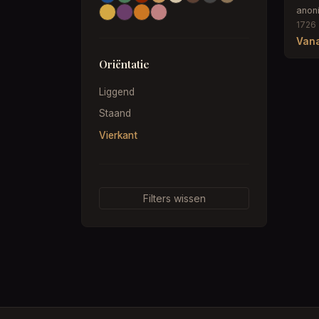
anon
1726
Vana
Oriëntatie
Liggend
Staand
Vierkant
Filters wissen