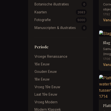
Botanische illustraties
0
Corn
objec
Kaarten
2683
1792
Fotografie
Vana
5000
Manuscripten & illustraties
0
Slag
Periode
Samu
(moge
Vroege Renaissance
1706
16e Eeuw
Vana
Gouden Eeuw
18e Eeuw
Vroeg 19e Eeuw
Laat 19e Eeuw
Vroeg Modern
Modern Klassiek