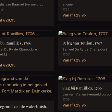
elis van Baarsel (vermeld op
anoniem
t)
1720
Vanaf €29,95
f €29,95
 bij Ramillies, 1706
Beleg van Toulon, 1707
el Du Ry de Champdoré
Samuel Du Ry de Champdoré
lijk)
1707
Vanaf €29,95
f €29,95
Slag bij Ramillies, 1706
Jan van Vianen (vermeld op obj
1706
Vanaf €29,95
Plattegrond van de waterhuishouding in het gebied tussen Fort Mardijk en Duinkerke, 1714