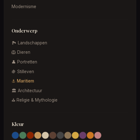
Modernisme
Onderwerp
🏞️ Landschappen
🦁 Dieren
👤 Portretten
🍇 Stilleven
⚓ Maritiem
🏛️ Architectuur
⛪ Religie & Mythologie
Kleur