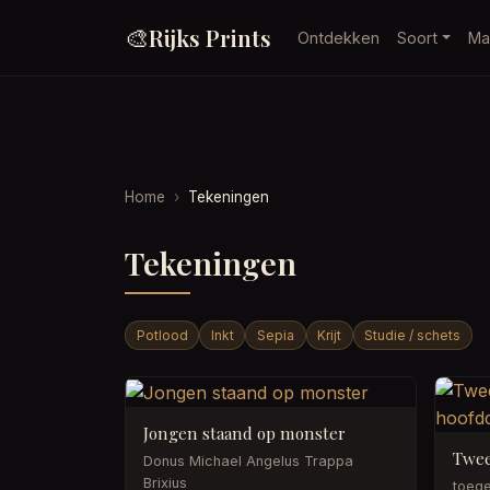
🎨
Rijks Prints
Ontdekken
Soort
Ma
Home
Tekeningen
Tekeningen
Potlood
Inkt
Sepia
Krijt
Studie / schets
Jongen staand op monster
Donus Michael Angelus Trappa
Brixius
toeg