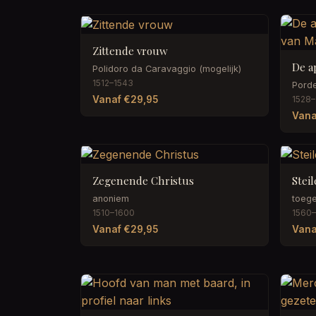
Zittende vrouw
Polidoro da Caravaggio (mogelijk)
1512–1543
Pord
Vanaf €29,95
1528–
Vana
Zegenende Christus
Stei
anoniem
toeg
1510–1600
1560
Vanaf €29,95
Vana