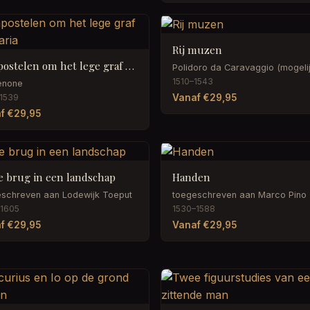
Rij muzen
De apostelen om het lege graf van Maria
Polidoro da Caravaggio (mogelij
1510–1543
enone
Vanaf €29,95
1539
f €29,95
le brug in een landschap
Handen
eschreven aan Lodewijk Toeput
toegeschreven aan Marco Pino
–1605
1530–1588
f €29,95
Vanaf €29,95