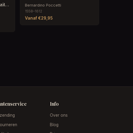
Twee figuurstudies van een zittende man
Bernardino Poccetti
1558–1612
Vanaf €29,95
antenservice
Info
zending
Over ons
ourneren
Blog