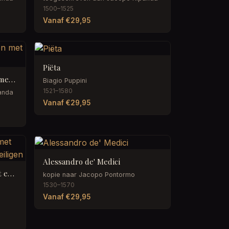
1500–1525
Vanaf €29,95
Piëta
Twee hoofden van mannen met hoofddeksels
Biagio Puppini
1521–1580
anda
Vanaf €29,95
Alessandro de' Medici
Ontwerp voor een altaar met een Madonna met kind en heiligen
kopie naar Jacopo Pontormo
1530–1570
Vanaf €29,95