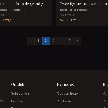
Mercurius en Io op de grond gezeten
esco Primaticcio
Bernardino Poccetti
1547
1558–1612
f €29,95
Vanaf €29,95
‹
1
2
3
4
5
›
Ontdek
Periodes
Kl
Schilderijen
Gouden Eeuw
Ver
nts
Prenten
19e Eeuw
Ret