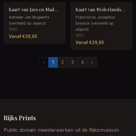
Kaart van Java en Madoera, bestaande uit twee delen
Kaart van Nederlands-Oost-Indië, deel rechtsboven
Adriaan Jan Bogaerts
Franciscus Josephus
(vermeld op object)
Ensinck (vermeld op
1850
object)
1847
Vanaf €29,95
Vanaf €29,95
‹
1
2
3
4
›
Rijks Prints
Public domain meesterwerken uit de Rijksmuseum