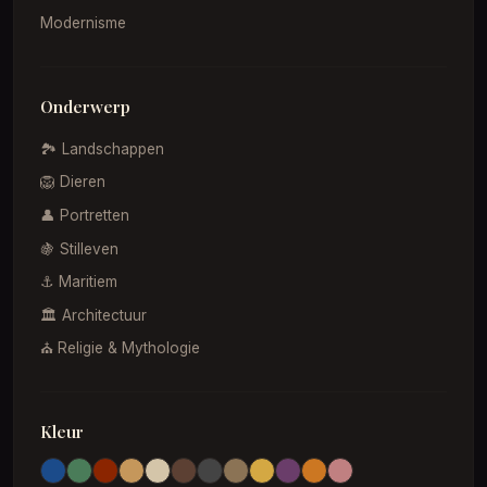
Modernisme
Onderwerp
🏞️ Landschappen
🦁 Dieren
👤 Portretten
🍇 Stilleven
⚓ Maritiem
🏛️ Architectuur
⛪ Religie & Mythologie
Kleur